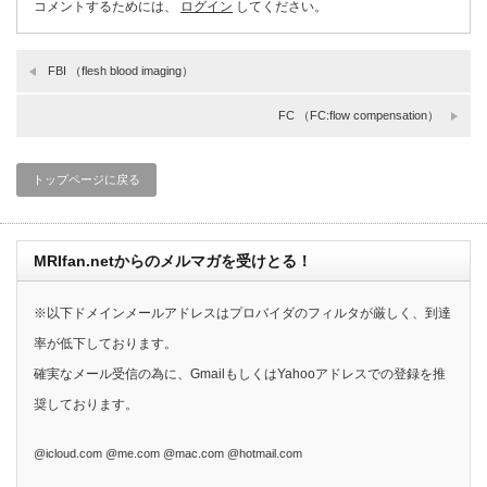
コメントするためには、
ログイン
してください。
FBI （flesh blood imaging）
FC （FC:flow compensation）
トップページに戻る
MRIfan.netからのメルマガを受けとる！
※以下ドメインメールアドレスはプロバイダのフィルタが厳しく、到達
率が低下しております。
確実なメール受信の為に、GmailもしくはYahooアドレスでの登録を推
奨しております。
@icloud.com @me.com @mac.com @hotmail.com