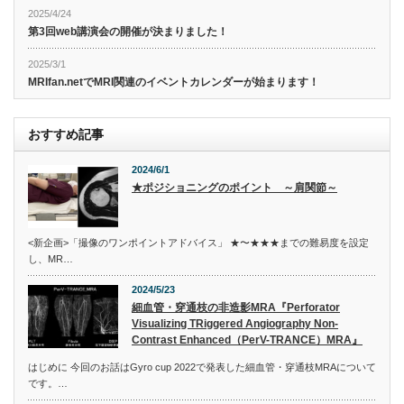
2025/4/24
第3回web講演会の開催が決まりました！
2025/3/1
MRIfan.netでMRI関連のイベントカレンダーが始まります！
おすすめ記事
2024/6/1
★ポジショニングのポイント ～肩関節～
<新企画>「撮像のワンポイントアドバイス」 ★〜★★★までの難易度を設定
し、MR…
2024/5/23
細血管・穿通枝の非造影MRA『Perforator
Visualizing TRiggered Angiography Non-
Contrast Enhanced（PerV-TRANCE）MRA』
はじめに 今回のお話はGyro cup 2022で発表した細血管・穿通枝MRAについて
です。…