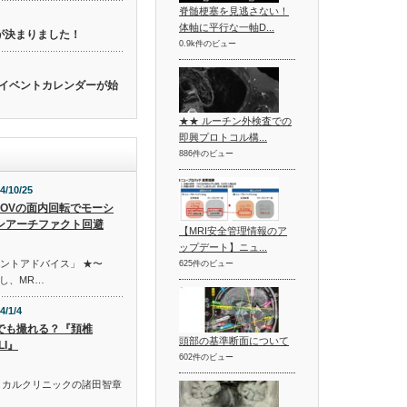
脊髄梗塞を見逃さない！
体軸に平行な一軸D...
催が決まりました！
0.9k件のビュー
関連のイベントカレンダーが始
★★ ルーチン外検査での
即興プロトコル構...
886件のビュー
4/10/25
FOVの面内回転でモーシ
ンアーチファクト回避
【MRI安全管理情報のア
ップデート】ニュ...
イントアドバイス」 ★〜
625件のビュー
し、MR…
4/1/4
でも撮れる？『頚椎
頭部の基準断面について
LI』
602件のビュー
ィカルクリニックの諸田智章