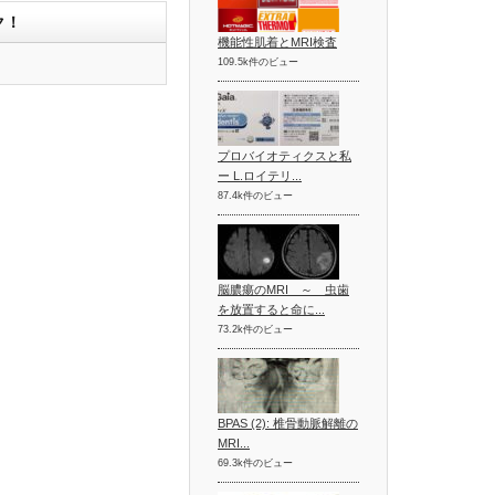
ク！
機能性肌着とMRI検査
109.5k件のビュー
プロバイオティクスと私
ー L.ロイテリ...
87.4k件のビュー
脳膿瘍のMRI ～ 虫歯
を放置すると命に...
73.2k件のビュー
BPAS (2): 椎骨動脈解離の
MRI...
69.3k件のビュー