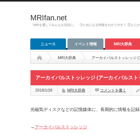
MRIfan.net
「MRIを通してみんなを笑顔に」 ①ためになる情報をわかりやすく ②とに
ニュース
イベント情報
MRI大辞典
MRI大辞典
アーカイバルストッレッジ (アーカ
アーカイバルストッレッジ (アーカイバルストッレッジ:a
2016/1/26
MRI大辞典
コメントを書く
光磁気ディスクなどの記憶媒体に、長期的に情報を記録
→
アーカイバルストッレッジ