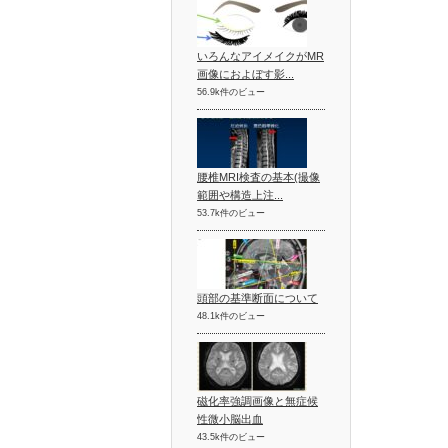
いろんなアイメイクがMR
画像におよぼす影...
56.9k件のビュー
腰椎MRI検査の基本(撮像
範囲や構造上注...
53.7k件のビュー
頭部の基準断面について
48.1k件のビュー
磁化率強調画像と無症候
性微小脳出血
43.5k件のビュー