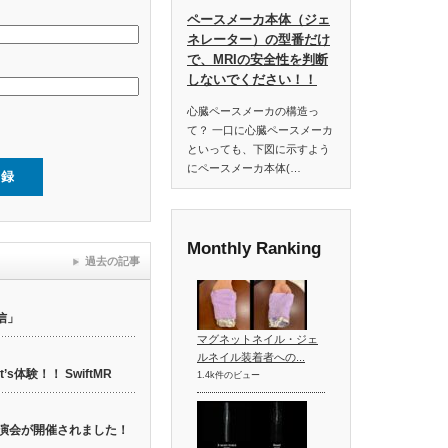
ペースメーカ本体（ジェ
ネレーター）の型番だけ
で、MRIの安全性を判断
しないでください！！
心臓ペースメーカの構造っ
て？ 一口に心臓ペースメーカ
といっても、下図に示すよう
にペースメーカ本体(…
Monthly Ranking
過去の記事
信」
マグネットネイル・ジェ
ルネイル装着者への...
t’s体験！！ SwiftMR
1.4k件のビュー
web講演会が開催されました！