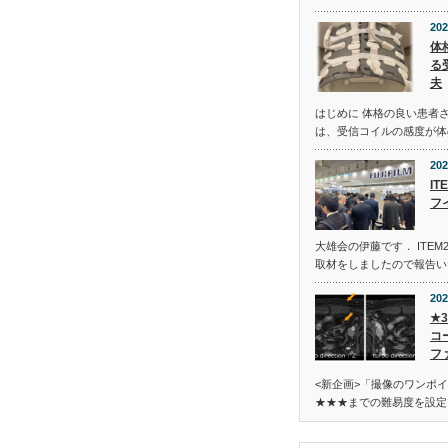
202
体
る
夫
はじめに 体格の良い患者さ
は、受信コイルの感度が体
202
IT
フ
大雄会の伊藤です． ITEM2
取材をしましたので報告い
202
★
コ
フ
<新企画>「撮像のワンポ
★★★までの難易度を設定