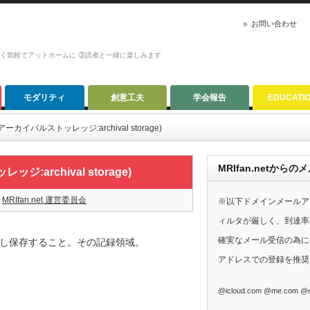
お問い合わせ
かく気軽でアットホームに ③読者と一緒に楽しみます
モダリティ
創意工夫
学会報告
EDUCATI
イバルストッレッジ:archival storage)
MRIfan.netか
rchival storage)
MRIfan.net 運営委員会
※以下ドメインメールア
ィルタが厳しく、到達率
確実なメール受信の為に、G
し保存すること。その記録領域。
アドレスでの登録を推奨
@icloud.com @me.com @m