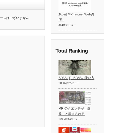
第5回 MRIfan.net Web講
ースはございません。
演...
384件のビュー
Total Ranking
BPAS (1): BPASの使い方
111.8k件のビュー
MRIのクエンチが「爆
発」と報道される
109.7k件のビュー