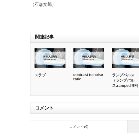
（石森文郎）
関連記事
contrast to noise
スラブ
ランプパルス
ratio
（ランプパル
ス:ramped RF
コメント
コメント (0)