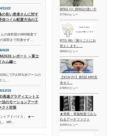
4/11/22
BPAS (1): BPASの使い方
格の良い患者さんに対す
577件のビュー
受信コイル配置方法の工
んの体幹部のMRI検査で
の深部まで到達せず…
RTG 9th『困りごとにお
答えします』...
6/4/20
484件のビュー
EM2026 レポート ～富士
イルム編～
026にてFUJIFILMブースの
【9/14(月)】第5回 MRI安
たし…
全セミ...
479件のビュー
5/12/19
3D高速グラディエントエ
ー法のモーションアーチ
ァクト対策
★脊椎・脊髄検査でみら
イントアドバイス」 ★〜
れるアーチファクト
し、MR…
414件のビュー