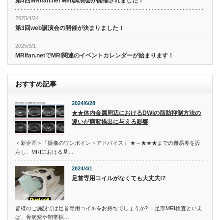
第4回MRIfan.net web講演会が開催されました！
2025/4/24
第3回web講演会の開催が決まりました！
2025/3/1
MRIfan.netでMRI関連のイベントカレンダーが始まります！
おすすめ記事
2024/6/28
★★体内金属周辺におけるDWIの脂肪抑制方法の
違いが病変描出に与える影響
＜新企画＞「撮像のワンポイントアドバイス」 ★～★★★までの難易度を設
定し、MRIにおける基…
2024/4/1
足首専用コイルがなくても大丈夫!?
皆様のご施設では足首専用コイルをお持ちでしょうか? 足部MRI検査といえ
ば、骨病変や靭帯損…