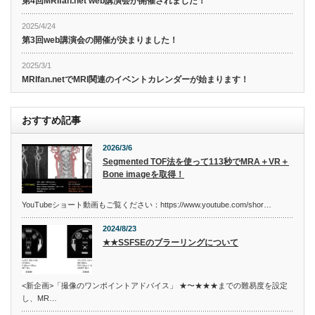
第4回MRIfan.net web講演会が開催されました！
2025/4/24
第3回web講演会の開催が決まりました！
2025/3/1
MRIfan.netでMRI関連のイベントカレンダーが始まります！
おすすめ記事
2026/3/6
Segmented TOF法を使って113秒でMRA＋VR＋
Bone imageを取得！
YouTubeショート動画もご覧ください：https://www.youtube.com/shor…
2024/8/23
★★SSFSEのブラーリングについて
<新企画>「撮像のワンポイントアドバイス」 ★〜★★★までの難易度を設定
し、MR…