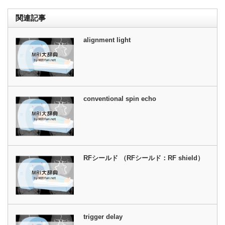
関連記事
alignment light
conventional spin echo
RFシールド （RFシールド：RF shield）
trigger delay