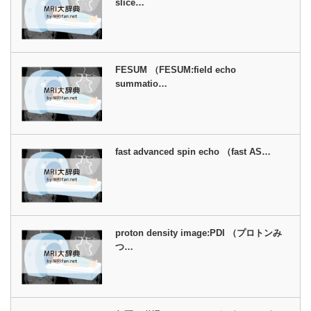
slice…
FESUM （FESUM:field echo
summatio…
fast advanced spin echo （fast AS…
proton density image:PDI （プロトンみ
つ…