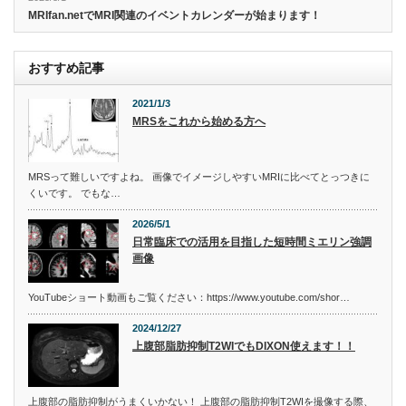
MRIfan.netでMRI関連のイベントカレンダーが始まります！
おすすめ記事
2021/1/3
MRSをこれから始める方へ
MRSって難しいですよね。 画像でイメージしやすいMRIに比べてとっつきに
くいです。 でもな…
2026/5/1
日常臨床での活用を目指した短時間ミエリン強調
画像
YouTubeショート動画もご覧ください：https://www.youtube.com/shor…
2024/12/27
上腹部脂肪抑制T2WIでもDIXON使えます！！
上腹部の脂肪抑制がうまくいかない！ 上腹部の脂肪抑制T2WIを撮像する際、