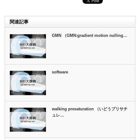
関連記事
GMN （GMN:gradient motion nulling…
software
walking presaturation （いどうプリサチ
ュレ…