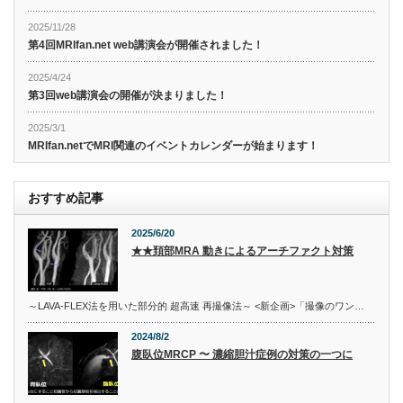
2025/11/28
第4回MRIfan.net web講演会が開催されました！
2025/4/24
第3回web講演会の開催が決まりました！
2025/3/1
MRIfan.netでMRI関連のイベントカレンダーが始まります！
おすすめ記事
2025/6/20
★★頚部MRA 動きによるアーチファクト対策
～LAVA-FLEX法を用いた部分的 超高速 再撮像法～ <新企画>「撮像のワン…
2024/8/2
腹臥位MRCP 〜 濃縮胆汁症例の対策の一つに