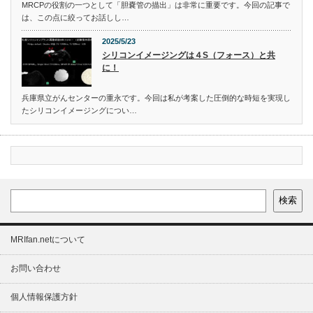
MRCPの役割の一つとして「胆嚢管の描出」は非常に重要です。今回の記事で
は、この点に絞ってお話しし…
2025/5/23
シリコンイメージングは４S（フォース）と共
に！
兵庫県立がんセンターの重永です。今回は私が考案した圧倒的な時短を実現し
たシリコンイメージングについ…
検索
MRIfan.netについて
お問い合わせ
個人情報保護方針