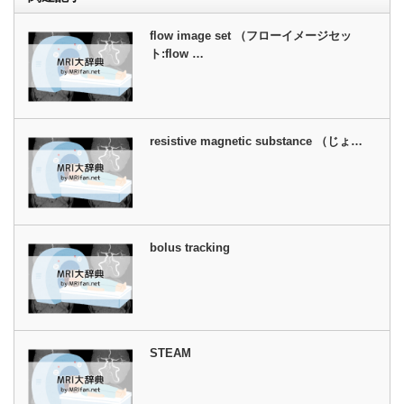
flow image set （フローイメージセッ
ト:flow …
resistive magnetic substance （じょ…
bolus tracking
STEAM