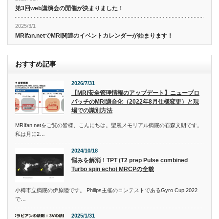
第3回web講演会の開催が決まりました！
2025/3/1
MRIfan.netでMRI関連のイベントカレンダーが始まります！
おすすめ記事
2026/7/31
【MRI安全管理情報のアップデート】ニュープロ
パッチのMRI適合化（2022年8月仕様変更）と現
場での識別方法
MRIfan.netをご覧の皆様、こんにちは。聖麗メモリアル病院の石森文朗です。
私は月に2…
2024/10/18
悩みを解消！TPT (T2 prep Pulse combined
Turbo spin echo) MRCPの全貌
小樽市立病院の伊原陸です。 Philips主催のコンテストであるGyro Cup 2022
で…
2025/1/31