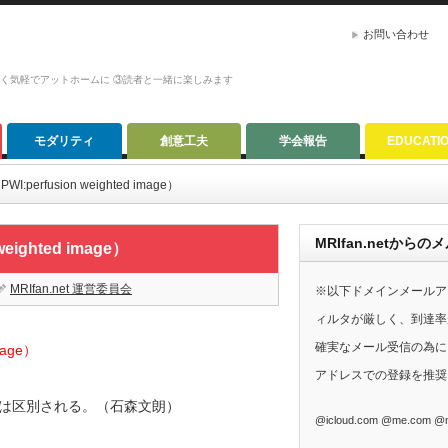
お問い合わせ
かく気軽でアットホームに ③読者と一緒に楽しみます
モダリティ
創意工夫
学会報告
EDUCATI
（PWI:perfusion weighted image）
MRIfan.netか
 weighted image）
MRIfan.net 運営委員会
※以下ドメインメールア
ィルタが厳しく、到達率
確実なメール受信の為に、G
image）
アドレスでの登録を推奨
とは区別される。（石森文朗）
@icloud.com @me.com @m