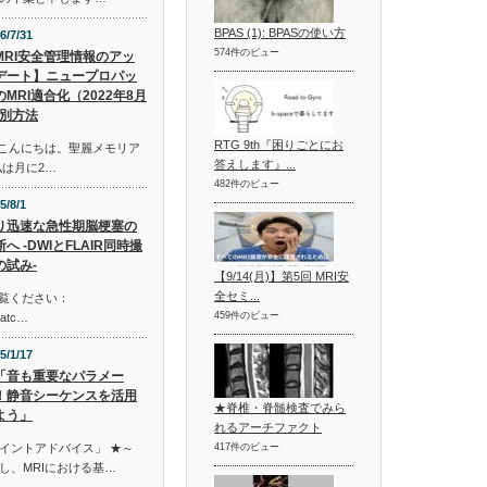
BPAS (1): BPASの使い方
6/7/31
574件のビュー
MRI安全管理情報のアッ
デート】ニュープロパッ
のMRI適合化（2022年8月
別方法
RTG 9th『困りごとにお
皆様、こんにちは。聖麗メモリア
答えします』...
私は月に2…
482件のビュー
5/8/1
り迅速な急性期脳梗塞の
へ -DWIとFLAIR同時撮
の試み-
【9/14(月)】第5回 MRI安
全セミ...
ご覧ください：
459件のビュー
watc…
5/1/17
「音も重要なパラメー
！静音シーケンスを活用
★脊椎・脊髄検査でみら
よう」
れるアーチファクト
イントアドバイス」 ★～
417件のビュー
し、MRIにおける基…