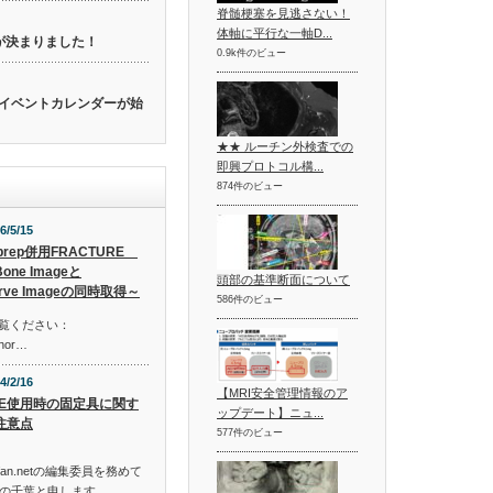
脊髄梗塞を見逃さない！
体軸に平行な一軸D...
催が決まりました！
0.9k件のビュー
関連のイベントカレンダーが始
★★ ルーチン外検査での
即興プロトコル構...
874件のビュー
6/5/15
prep併用FRACTURE
one Imageと
頭部の基準断面について
rve Imageの同時取得～
586件のビュー
ご覧ください：
shor…
4/2/16
【MRI安全管理情報のア
TE使用時の固定具に関す
ップデート】ニュ...
注意点
577件のビュー
n.netの編集委員を務めて
の千葉と申します…