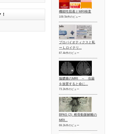
機能性肌着とMRI検査
ク！
109.5k件のビュー
プロバイオティクスと私
ー L.ロイテリ...
87.4k件のビュー
脳膿瘍のMRI ～ 虫歯
を放置すると命に...
73.2k件のビュー
BPAS (2): 椎骨動脈解離の
MRI...
69.2k件のビュー