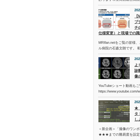
202
【
プ
チ
仕様変更）と現場での識
MRIfan.netをご覧の
ル病院の石森文朗です。 
202
よ
診断
像
YouTubeショート動画も
https://www.youtube.com/
202
★
タ
し
＜新企画＞「撮像のワンポ
★★★までの難易度を設定