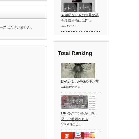
★頭部ＭＲＡの信号欠損
を攻略するには!?...
373件のビュー
ースはございません。
Total Ranking
BPAS (1): BPASの使い方
111.8k件のビュー
MRIのクエンチが「爆
発」と報道される
109.7k件のビュー