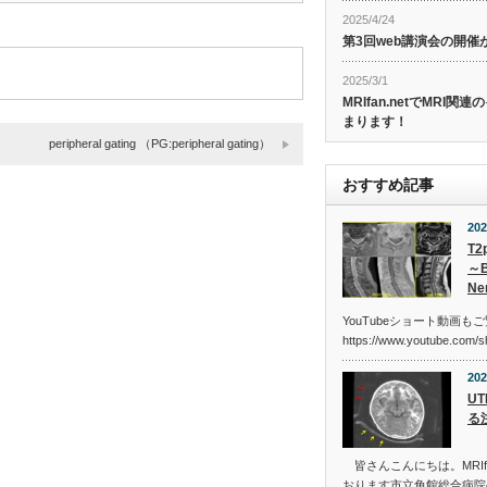
2025/4/24
第3回web講演会の開
2025/3/1
MRIfan.netでMRI
まります！
peripheral gating （PG:peripheral gating）
おすすめ記事
202
T2
～B
Ne
YouTubeショート動画も
https://www.youtube.com/
202
U
る
皆さんこんにちは。MRIfa
おります市立角館総合病院