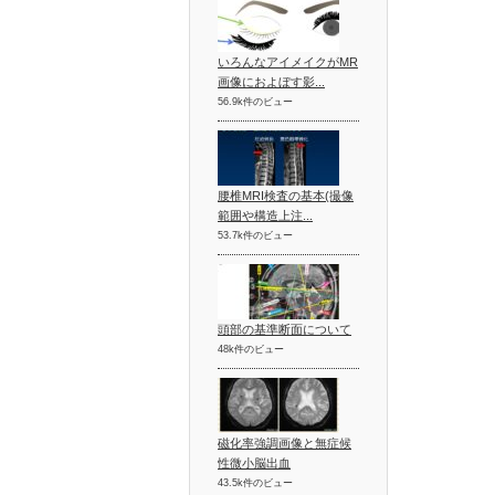
いろんなアイメイクがMR
画像におよぼす影...
56.9k件のビュー
腰椎MRI検査の基本(撮像
範囲や構造上注...
53.7k件のビュー
頭部の基準断面について
48k件のビュー
磁化率強調画像と無症候
性微小脳出血
43.5k件のビュー