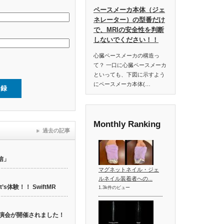
ペースメーカ本体（ジェ
ネレーター）の型番だけ
で、MRIの安全性を判断
しないでください！！
心臓ペースメーカの構造っ
て？ 一口に心臓ペースメーカ
といっても、下図に示すよう
にペースメーカ本体(…
Monthly Ranking
過去の記事
信」
マグネットネイル・ジェ
ルネイル装着者への...
t’s体験！！ SwiftMR
1.3k件のビュー
web講演会が開催されました！