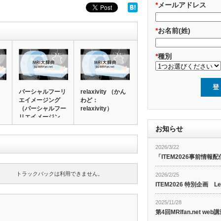
*
メールアドレス
*
お名前(姓)
*
種別
パーシャルフーリ
relaxivity （かん
エイメージング
わど：
（パーシャルフー
relaxivity）
リエイメージン
グ…
お知らせ
2026/3/22
「ITEM2026事前情報配
トラックバックは利用できません。
2026/2/25
ITEM2026 特別企画 Le
2025/11/28
第4回MRIfan.net 