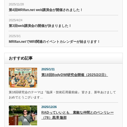
2025/11/28
第4回MRIfan.net web講演会が開催されました！
2025/4/24
第3回web講演会の開催が決まりました！
2025/3/1
MRIfan.netでMRI関連のイベントカレンダーが始まります！
おすすめ記事
2025/1/11
第18回BodyDWI研究会開催（2025/2/2日）
第18回研究会のテーマは『臨床・技術応用最前線』 皆さま、新年あけまして
おめでとうございます…
2025/12/26
RADっていいとも 素敵な仲間とのペンリレー
（78）黒澤 隆那