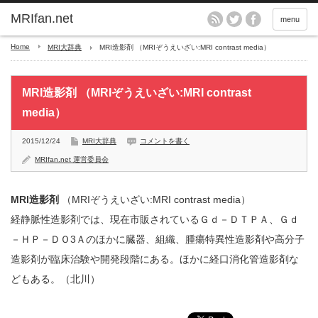
MRIfan.net
menu
Home
MRI大辞典
MRI造影剤 （MRIぞうえいざい:MRI contrast media）
MRI造影剤 （MRIぞうえいざい:MRI contrast
media）
2015/12/24
MRI大辞典
コメントを書く
MRIfan.net 運営委員会
MRI
造影剤
（MRIぞうえいざい:MRI contrast media）
経静脈性造影剤では、現在市販されているＧｄ－ＤＴＰＡ、Ｇｄ
－ＨＰ－ＤＯ3Ａのほかに臓器、組織、腫瘍特異性造影剤や高分子
造影剤が臨床治験や開発段階にある。ほかに経口消化管造影剤な
どもある。（北川）