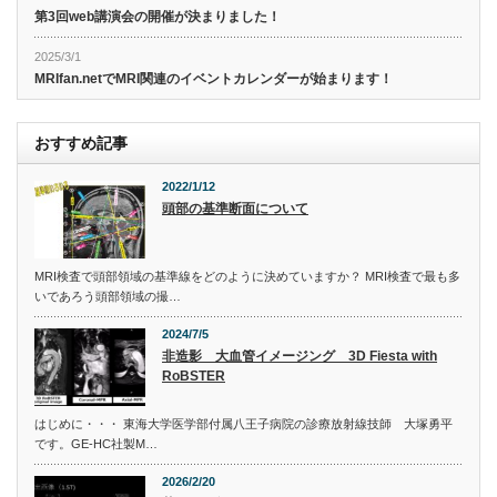
第3回web講演会の開催が決まりました！
2025/3/1
MRIfan.netでMRI関連のイベントカレンダーが始まります！
おすすめ記事
2022/1/12
頭部の基準断面について
MRI検査で頭部領域の基準線をどのように決めていますか？ MRI検査で最も多
いであろう頭部領域の撮…
2024/7/5
非造影 大血管イメージング 3D Fiesta with
RoBSTER
はじめに・・・ 東海大学医学部付属八王子病院の診療放射線技師 大塚勇平
です。GE-HC社製M…
2026/2/20