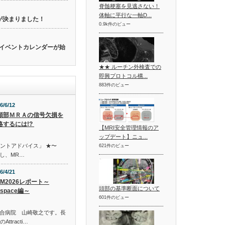
脊髄梗塞を見逃さない！
体軸に平行な一軸D...
催が決まりました！
0.9k件のビュー
関連のイベントカレンダーが始
★★ ルーチン外検査での
即興プロトコル構...
883件のビュー
6/6/12
頭部ＭＲＡの信号欠損を
略するには!?
【MRI安全管理情報のア
ップデート】ニュ...
イントアドバイス」 ★〜
621件のビュー
し、MR…
6/4/21
EM2026レポート～
頭部の基準断面について
xspace編～
601件のビュー
合病院 山崎敬之です。長
ttracti…