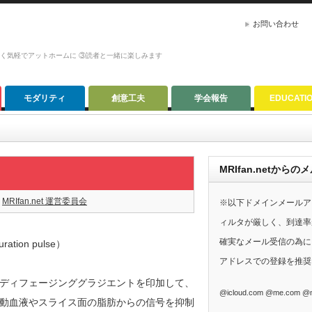
お問い合わせ
かく気軽でアットホームに ③読者と一緒に楽しみます
モダリティ
創意工夫
学会報告
EDUCATI
MRIfan.netか
MRIfan.net 運営委員会
※以下ドメインメールア
ィルタが厳しく、到達率
確実なメール受信の為に、G
ion pulse）
アドレスでの登録を推奨
ディフェージンググラジエントを印加して、
@icloud.com @me.com @m
動血液やスライス面の脂肪からの信号を抑制