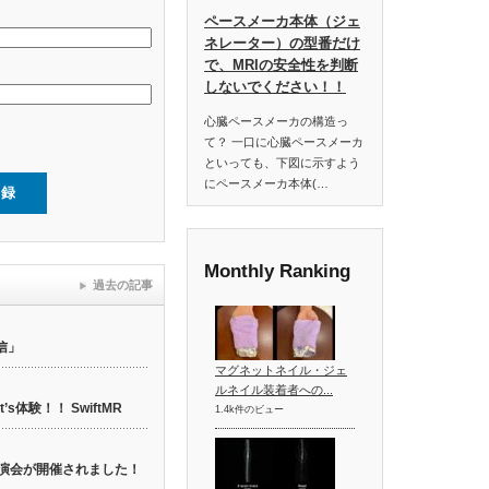
ペースメーカ本体（ジェ
ネレーター）の型番だけ
で、MRIの安全性を判断
しないでください！！
心臓ペースメーカの構造っ
て？ 一口に心臓ペースメーカ
といっても、下図に示すよう
にペースメーカ本体(…
Monthly Ranking
過去の記事
信」
マグネットネイル・ジェ
ルネイル装着者への...
t’s体験！！ SwiftMR
1.4k件のビュー
web講演会が開催されました！