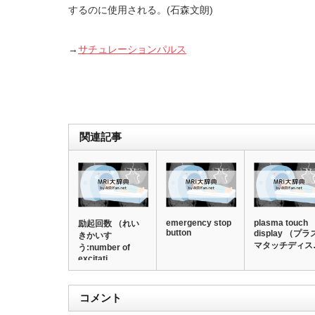
するのに使用される。(石森文朗)
→
サチュレーションパルス
関連記事
emergency stop
plasma touch
励起回数 （れい
button
display （プラ
きかいす
マタッチディス
う:number of
excitati…
コメント