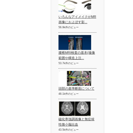
いろんなアイメイクがMR
画像におよぼす影...
56.9k件のビュー
腰椎MRI検査の基本(撮像
範囲や構造上注...
53.7k件のビュー
頭部の基準断面について
48.1k件のビュー
磁化率強調画像と無症候
性微小脳出血
43.5k件のビュー