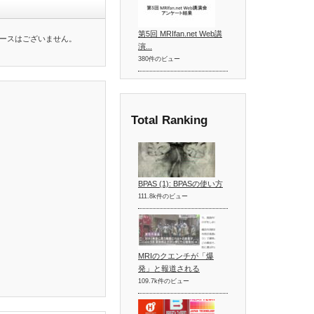
第5回 MRIfan.net Web講
ースはございません。
演...
380件のビュー
Total Ranking
BPAS (1): BPASの使い方
111.8k件のビュー
MRIのクエンチが「爆
発」と報道される
109.7k件のビュー