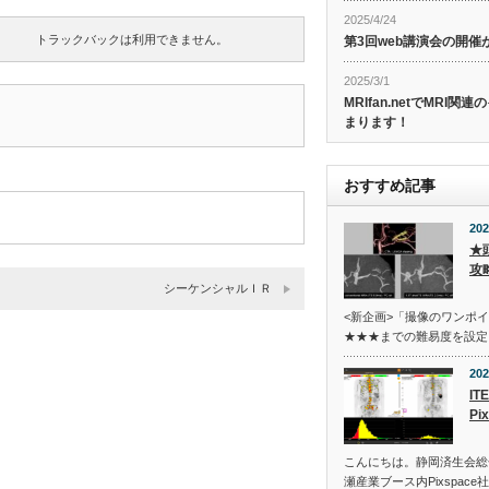
2025/4/24
トラックバックは利用できません。
第3回web講演会の開
2025/3/1
MRIfan.netでMRI
まります！
おすすめ記事
202
★
攻
シーケンシャルＩＲ
<新企画>「撮像のワンポ
★★★までの難易度を設定
202
IT
Pi
こんにちは。静岡済生会総
瀬産業ブース内Pixspace社のA