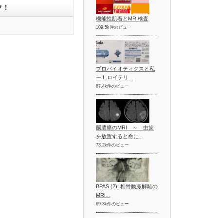
ク！
機能性肌着とMRI検査
109.5k件のビュー
プロバイオティクスと私
ー L.ロイテリ...
87.4k件のビュー
脳膿瘍のMRI ～ 虫歯
を放置すると命に...
73.2k件のビュー
BPAS (2): 椎骨動脈解離の
MRI...
69.3k件のビュー