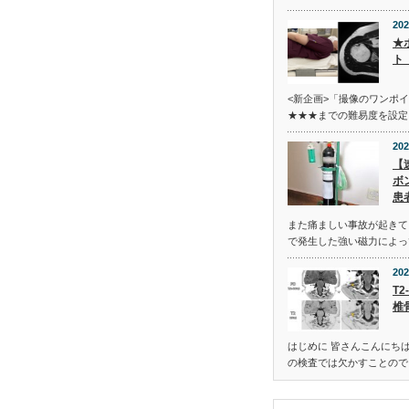
202
★
ト
<新企画>「撮像のワンポ
★★★までの難易度を設定
202
【
ボ
患
また痛ましい事故が起きてし
で発生した強い磁力によっ
202
T2
椎
はじめに 皆さんこんにち
の検査では欠かすことのでき