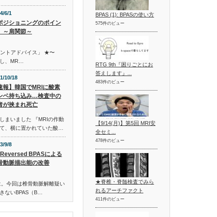
4/6/1
BPAS (1): BPASの使い方
ポジショニングのポイン
575件のビュー
 ～肩関節～
イントアドバイス」 ★〜
し、MR…
RTG 9th『困りごとにお
答えします』...
1/10/18
483件のビュー
速報】韓国でMRIに酸素
ンベ持ち込み…検査中の
者が挟まれ死亡
まいました 『MRIの作動
【9/14(月)】第5回 MRI安
て、横に置かれていた酸…
全セミ...
478件のビュー
3/9/8
-Reversed BPASによる
骨動脈描出能の改善
★脊椎・脊髄検査でみら
は。今回は椎骨動脈解離疑い
れるアーチファクト
ないBPAS（B…
411件のビュー