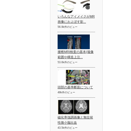
いろんなアイメイクがMR
画像におよぼす影...
56.9k件のビュー
腰椎MRI検査の基本(撮像
範囲や構造上注...
53.6k件のビュー
頭部の基準断面について
48k件のビュー
磁化率強調画像と無症候
性微小脳出血
43.5k件のビュー