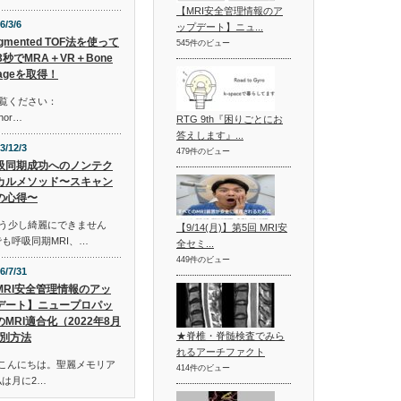
【MRI安全管理情報のア
6/3/6
ップデート】ニュ...
gmented TOF法を使って
545件のビュー
3秒でMRA＋VR＋Bone
mageを取得！
ご覧ください：
shor…
RTG 9th『困りごとにお
答えします』...
3/12/3
479件のビュー
吸同期成功へのノンテク
カルメソッド〜スキャン
の心得〜
もう少し綺麗にできません
【9/14(月)】第5回 MRI安
も呼吸同期MRI、…
全セミ...
449件のビュー
6/7/31
MRI安全管理情報のアッ
デート】ニュープロパッ
のMRI適合化（2022年8月
★脊椎・脊髄検査でみら
別方法
れるアーチファクト
皆様、こんにちは。聖麗メモリア
414件のビュー
私は月に2…