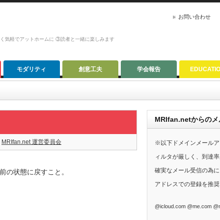
お問い合わせ
かく気軽でアットホームに ③読者と一緒に楽しみます
モダリティ
創意工夫
学会報告
EDUCATI
MRIfan.netか
MRIfan.net 運営委員会
※以下ドメインメールア
ィルタが厳しく、到達率
確実なメール受信の為に、G
前の状態に戻すこと。
アドレスでの登録を推奨
@icloud.com @me.com @m