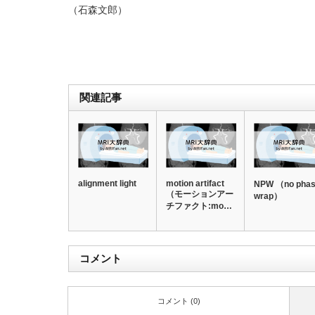
（石森文郎）
関連記事
alignment light
motion artifact
NPW （no pha
（モーションアー
wrap）
チファクト:mo…
コメント
コメント (0)