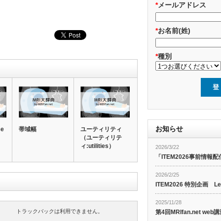
*
メールアドレス
*
お名前(姓)
*
種別
お知らせ
se
帯域幅
ユーティリティ
（ユーティリテ
ィ:utilities）
2026/3/22
「ITEM2026事前情報配
2026/2/25
ITEM2026 特別企画 Le
2025/11/28
トラックバックは利用できません。
第4回MRIfan.net 