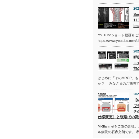
202
Se
11
i
YouTubeショート動画も
https://www.youtube.com/
202
呼
ニ
前
はじめに「そのMRCP、
か？」 みなさまのご施設で
202
【
プ
チ
仕様変更）と現場での識
MRIfan.netをご覧の
ル病院の石森文朗です。 