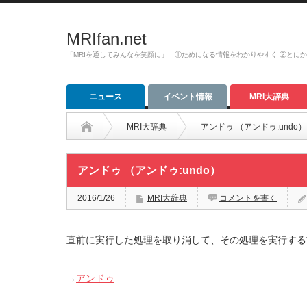
MRIfan.net
「MRIを通してみんなを笑顔に」 ①ためになる情報をわかりやすく ②とに
ニュース
イベント情報
MRI大辞典
MRI大辞典
アンドゥ （アンドゥ:undo）
アンドゥ （アンドゥ:undo）
2016/1/26
MRI大辞典
コメントを書く
直前に実行した処理を取り消して、その処理を実行する
→
アンドゥ