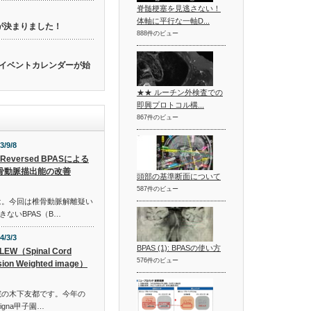
脊髄梗塞を見逃さない！
体軸に平行な一軸D...
催が決まりました！
888件のビュー
関連のイベントカレンダーが始
★★ ルーチン外検査での
即興プロトコル構...
867件のビュー
3/9/8
-Reversed BPASによる
骨動脈描出能の改善
頭部の基準断面について
587件のビュー
は。今回は椎骨動脈解離疑い
ないBPAS（B…
4/3/3
BPAS (1): BPASの使い方
LEW（Spinal Cord
576件のビュー
sion Weighted image）
院の木下友都です。今年の
igna甲子園…