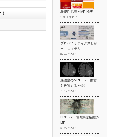
機能性肌着とMRI検査
ク！
109.5k件のビュー
プロバイオティクスと私
ー L.ロイテリ...
87.4k件のビュー
脳膿瘍のMRI ～ 虫歯
を放置すると命に...
73.1k件のビュー
BPAS (2): 椎骨動脈解離の
MRI...
69.2k件のビュー