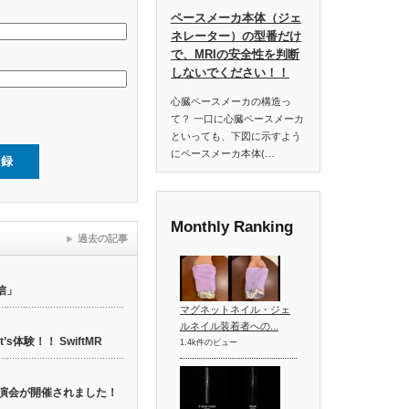
ペースメーカ本体（ジェ
ネレーター）の型番だけ
で、MRIの安全性を判断
しないでください！！
心臓ペースメーカの構造っ
て？ 一口に心臓ペースメーカ
といっても、下図に示すよう
にペースメーカ本体(…
Monthly Ranking
過去の記事
信」
マグネットネイル・ジェ
ルネイル装着者への...
t’s体験！！ SwiftMR
1.4k件のビュー
web講演会が開催されました！