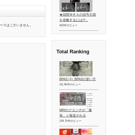
★頭部ＭＲＡの信号欠損
を攻略するには!?...
ースはございません。
402件のビュー
Total Ranking
BPAS (1): BPASの使い方
111.8k件のビュー
MRIのクエンチが「爆
発」と報道される
109.7k件のビュー