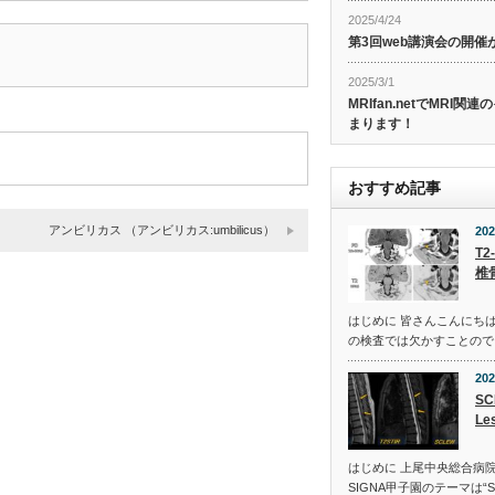
2025/4/24
第3回web講演会の開
2025/3/1
MRIfan.netでMRI
まります！
おすすめ記事
アンビリカス （アンビリカス:umbilicus）
202
T2
椎
はじめに 皆さんこんにち
の検査では欠かすことのでき
202
SC
Le
はじめに 上尾中央総合病
SIGNA甲子園のテーマは“S