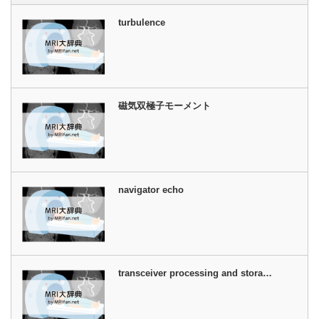
turbulence
磁気双極子モーメント
navigator echo
transceiver processing and stora…