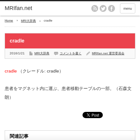
MRIfan.net
menu
Home
cradle
MRI大辞典
cradle
2016/1/21
MRI大辞典
コメントを書く
MRIfan.net 運営委員会
cradle
（クレードル: cradle）
患者をマグネット内に運ぶ、患者移動テーブルの一部。（石森文
朗）
関連記事