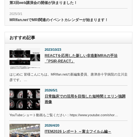
第3回web講演会の開催が決まりました！
2025/3/1
MRIfan.netでMRI関連のイベントカレンダーが始まります！
おすすめ記事
2023/10/23
REACTを応用した新しい非造影MRAの手法
「PSIR-REACT」
はじめに 皆様こんにちは。MRIfan.netの新編集委員、唐津赤十字病院の立川圭
彦です。 …
2026/5/1
日常臨床での活用を目指した短時間ミエリン強調
画像
YouTubeショート動画もご覧ください：https://www.youtube.com/shor…
2026/4/20
ITEM2026 レポート ～富士フイルム編～