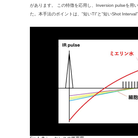
があります。 この特徴を応用し、Inversion pulseを
た。本手法のポイントは、”短いTI”と”短いShot Interv