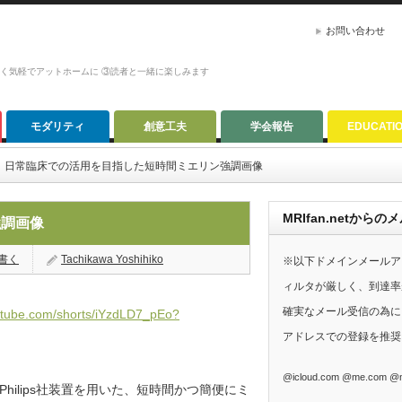
お問い合わせ
かく気軽でアットホームに ③読者と一緒に楽しみます
モダリティ
創意工夫
学会報告
EDUCATI
日常臨床での活用を目指した短時間ミエリン強調画像
MRIfan.netか
強調画像
書く
Tachikawa Yoshihiko
※以下ドメインメールア
ィルタが厳しく、到達率
確実なメール受信の為に、G
utube.com/shorts/iYzdLD7_pEo?
アドレスでの登録を推奨
@icloud.com @me.com @m
ilips社装置を用いた、短時間かつ簡便にミ