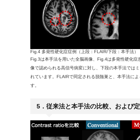
Fig.4 多発性硬化症症例（上段：FLAIR/下段：本手法）
Fig.3は本手法を用いた全脳画像、Fig.4は多発性硬化
像で認められる高信号病変に対し、下段の本手法ではミ
れています。FLAIRで同定される脱髄巣と、本手法に
す。
5．従来法と本手法の比較、および