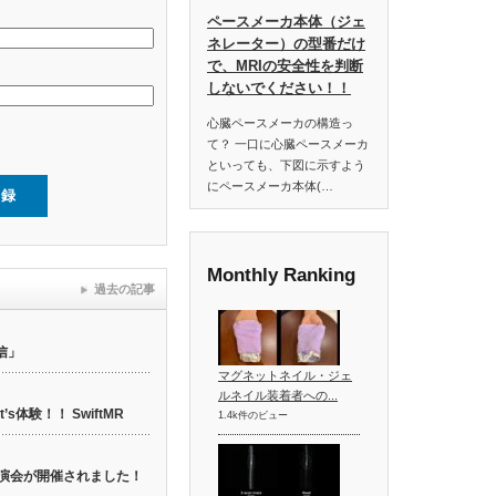
ペースメーカ本体（ジェ
ネレーター）の型番だけ
で、MRIの安全性を判断
しないでください！！
心臓ペースメーカの構造っ
て？ 一口に心臓ペースメーカ
といっても、下図に示すよう
にペースメーカ本体(…
Monthly Ranking
過去の記事
信」
マグネットネイル・ジェ
ルネイル装着者への...
t’s体験！！ SwiftMR
1.4k件のビュー
web講演会が開催されました！