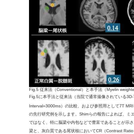
Fig.5 従来法（Conventional）と本手法（Myelin weig
Fig.5に本手法と従来法（当院で通常撮像されている3D-T1-T
Interval=3000ms）の比較、および参照用として7T 
の先行研究例を示します。Shimらの報告によれば、ミ
ではなく、特に脳梁や内包などで豊富であることが示さ
梁と、灰白質である尾状核においてCR（Contrast Ratio 