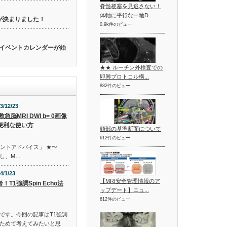
脊髄梗塞を見逃さない！
体軸に平行な一軸D...
催が決まりました！
0.9k件のビュー
関連のイベントカレンダーが始
★★ ルーチン外検査での
即興プロトコル構...
882件のビュー
3/12/23
救急脳MRI DWI b= 0画像
便利な使い方
頭部の基準断面について
612件のビュー
イントアドバイス」 ★〜
し、M…
4/1/23
【MRI安全管理情報のア
！T1強調Spin Echo法
ップデート】ニュ...
612件のビュー
です。今回の記事はT1強調
ためて考えてみたいと思