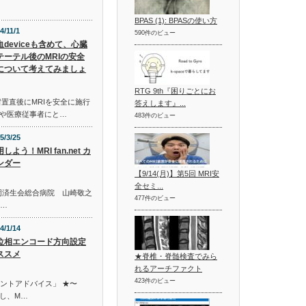
BPAS (1): BPASの使い方
4/11/1
590件のビュー
血deviceも含めて、心臓
テーテル後のMRIの安全
について考えてみましょ
RTG 9th『困りごとにお
置直後にMRIを安全に施行
答えします』...
や医療従事者にと…
483件のビュー
5/3/25
しよう！MRI fan.net カ
ンダー
【9/14(月)】第5回 MRI安
全セミ...
員の静岡済生会総合病院 山崎敬之
477件のビュー
レ…
4/1/14
位相エンコード方向設定
ススメ
★脊椎・脊髄検査でみら
れるアーチファクト
423件のビュー
イントアドバイス」 ★〜
し、M…