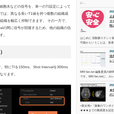
い…
を持つ細胞水などの信号を、単一のTI設定によって
202
では、異なる長いT1値を持つ複数の組織成
止
以外の組織を幅広く抑制できます。 その一方で、
カ
性
ervalの間に信号が回復するため、他の組織の信
う。
す。
はじめに 冠動脈ステント留
可能かということは、患者
T）
202
活用
レ
Iを150ms、Shot Intervalを300ms
MRI fan.net 編集委
なります。
です。MRI fan.netに、カ
202
★
の
<新企画>「撮像のワンポ
★★★までの難易度を設定