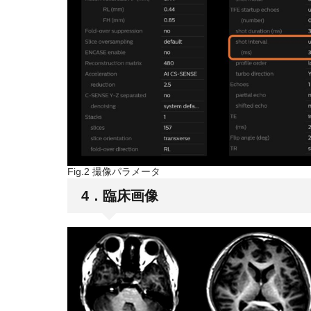
Fig.2 撮像パラメータ
4．臨床画像