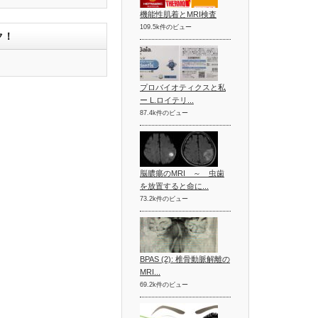
機能性肌着とMRI検査
109.5k件のビュー
ク！
プロバイオティクスと私
ー L.ロイテリ...
87.4k件のビュー
脳膿瘍のMRI ～ 虫歯
を放置すると命に...
73.2k件のビュー
BPAS (2): 椎骨動脈解離の
MRI...
69.2k件のビュー