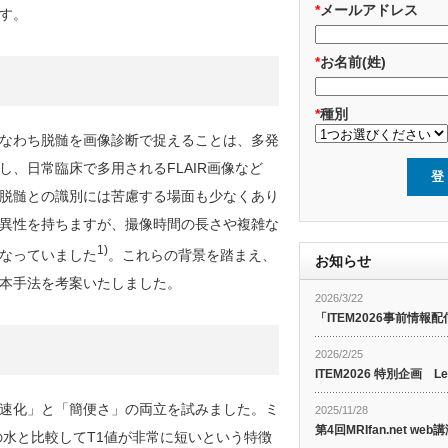
*
メールアドレス
す。
*
お名前(姓)
*
種別
なわち脱髄を画像診断で捉えることは、多発
、日常臨床で多用されるFLAIR画像など
脱髄との識別には苦慮する場面も少なくあり
異性を持ちますが、撮像時間の長さや複雑な
1)
なっていました
。これらの背景を踏まえ、
お知らせ
本手法を考案いたしました。
2026/3/22
「ITEM2026事前情報配
2026/2/25
ITEM2026 特別企画 Le
速化」と「簡便さ」の両立を試みました。ミ
2025/11/28
第4回MRIfan.net 
の水と比較してT1値が非常に短いという特徴