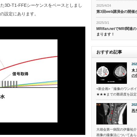
用いた3D-T1-FFEシーケンスをベースとしまし
2025/4/24
第3回web講演会の開
al”の設定にあります。
2025/3/1
MRIfan.netでMRI
まります！
おすすめ記事
202
★ 
の
<新企画>「撮像のワンポ
★★★までの難易度を設定
202
再考
大雄会第一病院の伊藤祐介
画像の撮像法についてあら