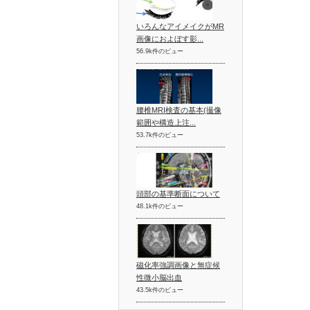
いろんなアイメイクがMR
画像におよぼす影...
56.9k件のビュー
腰椎MRI検査の基本(撮像
範囲や構造上注...
53.7k件のビュー
頭部の基準断面について
48.1k件のビュー
磁化率強調画像と無症候
性微小脳出血
43.5k件のビュー