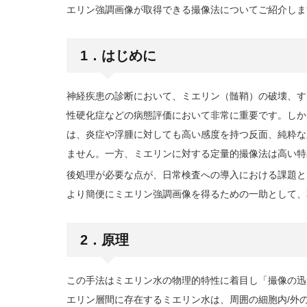
エリン強調画像が取得できる撮像法についてご紹介しま
1．はじめに
神経疾患の診断において、ミエリン（髄鞘）の破壊、す
性硬化症などの病態評価において非常に重要です。しかし
は、炎症や浮腫に対しても高い感度を持つ反面、純粋な
ません。一方、ミエリンに対する定量的撮像法は高い特
後処理が必要な点が、日常検査への導入における課題と
より簡便にミエリン強調画像を得るための一助として、
2．原理
この手法はミエリン水の物理的特性に着目し「撮像の迅
エリン層間に存在するミエリン水は、周囲の細胞内/外