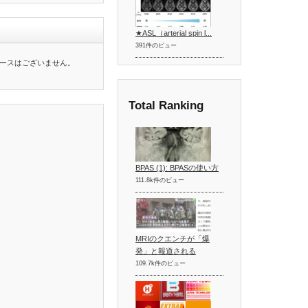
★ASL（arterial spin l...
391件のビュー
ースはございません。
Total Ranking
BPAS (1): BPASの使い方
111.8k件のビュー
MRIのクエンチが「爆
発」と報道される
109.7k件のビュー