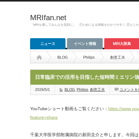
MRIfan.net
「MRIを通してみんなを笑顔に」 ①ためになる情報をわかりやすく ②とに
ニュース
イベント情報
MRI大辞典
BLOG
Philips
創意工夫
日常臨床での活用を目指した短時間ミエリン
2026/5/1
BLOG
,
Philips
,
創意工夫
コメントを
YouTubeショート動画もご覧ください：
https://www.yo
feature=share
千葉大学医学部附属病院の新田圭介と申します。今回はPh