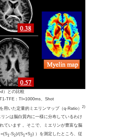
hted）との比較
FE：TI=1000ms、Shot
2)
MRIを用いた定量的ミエリンマップ（q-Ratio）
エリンは脳白質内に一様に分布しているわけ
れています 。そこで、ミエリンが豊富な脳
=(S
-S
)/(S
+S
) ）を測定したところ、従
1
2
1
2