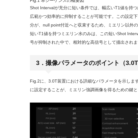
Fig.1 本シーケンスの概要図
Shot Intervalが充分に短い条件では、幅広いT1値
広範かつ効率的に抑制することが可能です。この設定下
分が、null point付近へと収束するため、ミエリン
短いT1値を持つミエリン水のみは、この短いShot Int
号が抑制された中で、相対的な高信号として描出されま
3．撮像パラメータのポイント（3.0
Fig.2に、3.0T装置における詳細なパラメータを示します。特にT
に設定することが、ミエリン強調画像を得るための鍵と